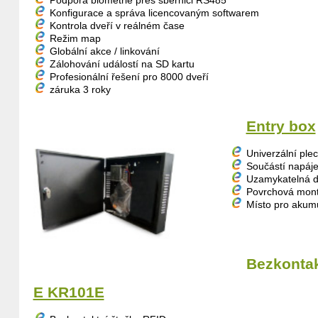
Podpora biometrie přes sběrnici RS485
Konfigurace a správa licencovaným softwarem
Kontrola dveří v reálném čase
Režim map
Globální akce / linkování
Zálohování událostí na SD kartu
Profesionální řešení pro 8000 dveří
záruka 3 roky
Entry box
Univerzální ple
Součástí napáje
Uzamykatelná d
Povrchová mon
Místo pro akum
Bezkontak
E KR101E