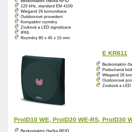
Bezkontaktní čtečka RFID
125 kHz, standard EM 4100
Wiegand 26 komunikace
Outdoorové provedení
Kompaktní rozměry
Zvuková a LED signalizace
IP65
Rozměry 80 x 45 x 15 mm
E KR611
Bezkontaktní č
Podsvícená kód
Wiegand 26 ko
Outdoorové pro
Zvuková a LED 
ProID10 WE, ProID20 WE-RS, ProID30 
Bezkontaktní čtečka RFID