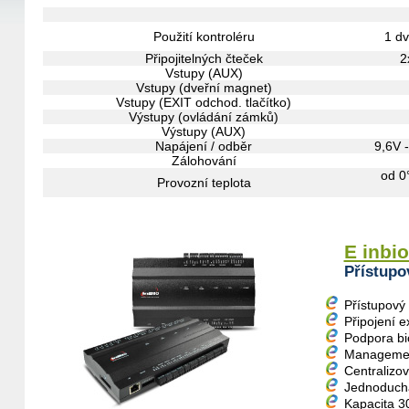
Použití kontroléru
1 d
Připojitelných čteček
2
Vstupy (AUX)
Vstupy (dveřní magnet)
Vstupy (EXIT odchod. tlačítko)
Výstupy (ovládání zámků)
Výstupy (AUX)
Napájení / odběr
9,6V 
Zálohování
od 0
Provozní teplota
E inbi
Přístupo
Přístupový
Připojení 
Podpora bi
Management
Centralizov
Jednoduchá
Kapacita 3