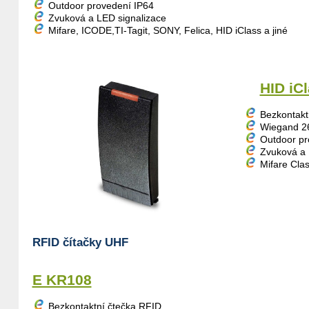
Outdoor provedení IP64
Zvuková a LED signalizace
Mifare, ICODE,TI-Tagit, SONY, Felica, HID iClass a jiné
HID iC
Bezkontakt
Wiegand 2
Outdoor pr
Zvuková a 
Mifare Cla
RFID čítačky UHF
E KR108
Bezkontaktní čtečka RFID