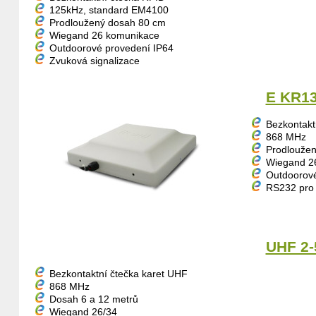
125kHz, standard EM4100
Prodloužený dosah 80 cm
Wiegand 26 komunikace
Outdoorové provedení IP64
Zvuková signalizace
E KR1
Bezkontakt
868 MHz
Prodlouže
Wiegand 2
Outdoorové
RS232 pro 
UHF 2-
Bezkontaktní čtečka karet UHF
868 MHz
Dosah 6 a 12 metrů
Wiegand 26/34